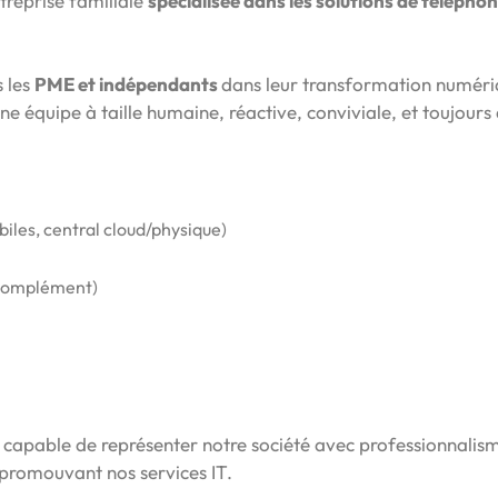
ntreprise familiale
spécialisée dans les solutions de téléphon
 les
PME et indépendants
dans leur transformation numér
une équipe à taille humaine, réactive, conviviale, et toujours à
biles, central cloud/physique)
 complément)
, capable de représenter notre société avec professionnalis
n promouvant nos services IT.