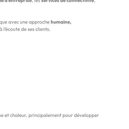
ie d’entreprise
, les
services de connectivité
,
ique avec une approche
humaine,
 l’écoute de ses clients.
me et chaleur, principalement pour développer